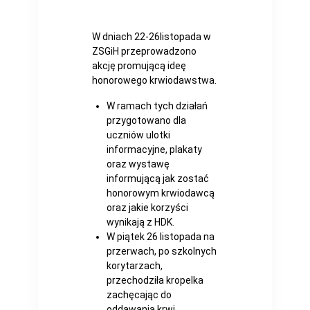
W dniach 22-26listopada w
ZSGiH przeprowadzono
akcję promującą ideę
honorowego krwiodawstwa.
W ramach tych działań
przygotowano dla
uczniów ulotki
informacyjne, plakaty
oraz wystawę
informującą jak zostać
honorowym krwiodawcą
oraz jakie korzyści
wynikają z HDK.
W piątek 26 listopada na
przerwach, po szkolnych
korytarzach,
przechodziła kropelka
zachęcając do
oddawania krwi.