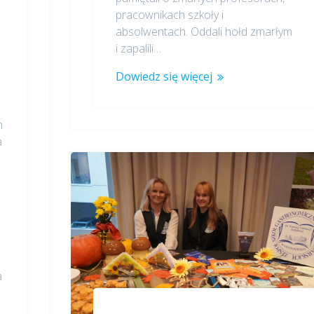
pracownikach szkoły i
absolwentach. Oddali hołd zmarłym
i zapalili…
Dowiedz się więcej
h
a
a