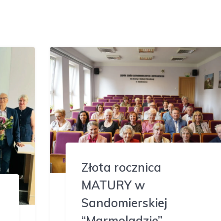
Złota rocznica
MATURY w
Sandomierskiej
“Marmoladzie”