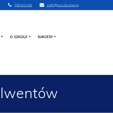
z
158-322-243
zsgih@poczta.onet.pl
O SZKOLE
SUKCESY
olwentów