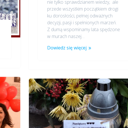
nie tylko sprawdzianem wiedzy, ale
przede wszystkim początkiem drogi
ku dorosłości, pełnej odważnych
decyzji, pasji i spełnionych marzeń.
Z dumą wspominamy lata spędzone
w murach naszej…
Dowiedz się więcej