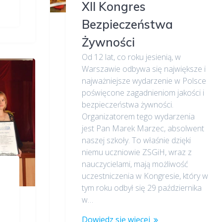
XII Kongres
Bezpieczeństwa
Żywności
Od 12 lat, co roku jesienią, w
Warszawie odbywa się największe i
najważniejsze wydarzenie w Polsce
poświęcone zagadnieniom jakości i
bezpieczeństwa żywności.
Organizatorem tego wydarzenia
jest Pan Marek Marzec, absolwent
naszej szkoły. To właśnie dzięki
niemu uczniowie ZSGiH, wraz z
nauczycielami, mają możliwość
uczestniczenia w Kongresie, który w
tym roku odbył się 29 października
w…
Dowiedz się więcej