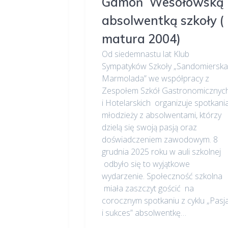
Gamoń Wesołowską
absolwentką szkoły (
matura 2004)
Od siedemnastu lat Klub
Sympatyków Szkoły „Sandomierska
Marmolada” we współpracy z
Zespołem Szkół Gastronomicznyc
i Hotelarskich organizuje spotkani
młodzieży z absolwentami, którzy
dzielą się swoją pasją oraz
doświadczeniem zawodowym. 8
grudnia 2025 roku w auli szkolnej
odbyło się to wyjątkowe
wydarzenie. Społeczność szkolna
miała zaszczyt gościć na
corocznym spotkaniu z cyklu „Pasj
i sukces” absolwentkę…