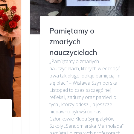
Pamiętamy o
zmarłych
nauczycielach
„Pamiętamy o zmarłych
nauczycielach, których wieczność
trwa tak długo, dokąd pamięcią im
się płaci” – Wisława Szymborska
Listopad to czas szczególnej
refleksji, zadumy oraz pamięci o
tych , którzy odeszli, a jeszcze
niedawno byli wśród nas.
Członkowie Klubu Sympatyków
Szkoły „Sandomierska Marmolada”
pamiętali o zmarłych profesorach,