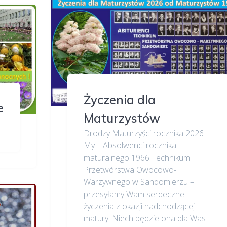
Życzenia dla
e
Maturzystów
Drodzy Maturzyści rocznika 2026
My – Absolwenci rocznika
maturalnego 1966 Technikum
Przetwórstwa Owocowo-
Warzywnego w Sandomierzu –
przesyłamy Wam serdeczne
życzenia z okazji nadchodzącej
matury. Niech będzie ona dla Was