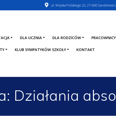
ul. Wojska Polskiego 22, 27-600 Sandomier
TACJA
DLA UCZNIA
DLA RODZICÓW
PRACOWNICY
TY
KLUB SYMPATYKÓW SZKOŁY
KONTAKT
a:
Działania abs