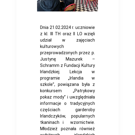
Dnia 21.02.2024 r. uczniowie
z kl. III TH oraz II LO wzięli
udział w zajęciach
kulturowych
przeprowadzonych przez p.
Justynę Mazurek –
Schramm z Fundacji Kultury
Irlandzkiej. Lekcja w
programie „Irlandia w
szkole”, powiązana była z
konkursem „Patrykowy
pokaz mody” i uwzględniała
informacje o tradycyjnych
częściach garderoby
Irlandczyków, popularnych
tkaninach i wzornictwie.
Młodzież poznała również
wybitnych irlandzkich