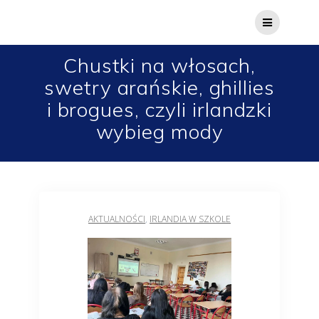
Chustki na włosach,
swetry arańskie, ghillies
i brogues, czyli irlandzki
wybieg mody
AKTUALNOŚCI
,
IRLANDIA W SZKOLE