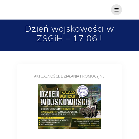
Przejdź
do
treści
Dzień wojskowości w
ZSGiH – 17.06 !
AKTUALNOŚCI
,
DZIAŁANIA PROMOCYJNE