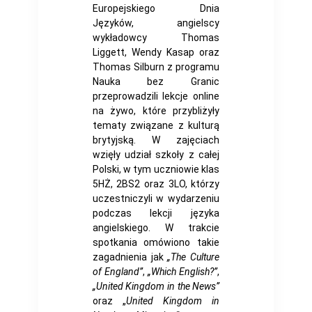
Europejskiego Dnia
Języków, angielscy
wykładowcy Thomas
Liggett, Wendy Kasap oraz
Thomas Silburn z programu
Nauka bez Granic
przeprowadzili lekcje online
na żywo, które przybliżyły
tematy związane z kulturą
brytyjską. W zajęciach
wzięły udział szkoły z całej
Polski, w tym uczniowie klas
5HŻ, 2BS2 oraz 3LO, którzy
uczestniczyli w wydarzeniu
podczas lekcji języka
angielskiego. W trakcie
spotkania omówiono takie
zagadnienia jak
„The Culture
of England”
,
„Which English?”
,
„United Kingdom in the News”
oraz „
United Kingdom in