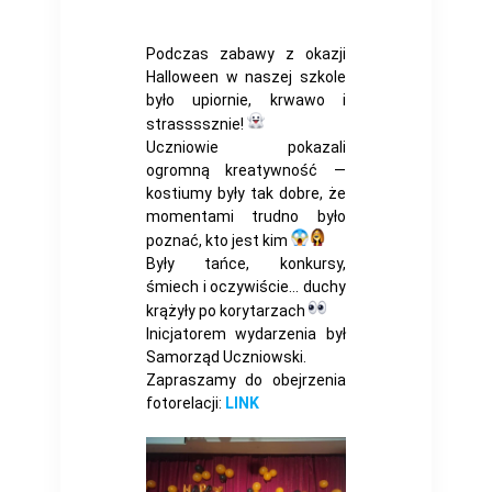
Podczas zabawy z okazji
Halloween w naszej szkole
było upiornie, krwawo i
strassssznie!
Uczniowie pokazali
ogromną kreatywność —
kostiumy były tak dobre, że
momentami trudno było
poznać, kto jest kim
Były tańce, konkursy,
śmiech i oczywiście… duchy
krążyły po korytarzach
Inicjatorem wydarzenia był
Samorząd Uczniowski.
Zapraszamy do obejrzenia
fotorelacji:
LINK