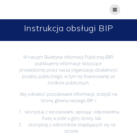
Przejdź
do
treści
Instrukcja obsługi BIP
W naszym Biuletynie Informacji Publicznej (BIP)
publikujemy informacje dotyczące
prowadzonej przez naszą organizację działalności
pożytku publicznego, w tym tej finansowanej ze
środków publicznych.
Aby odnaleźć poszukiwane informacje, przejdź na
stronę główną naszego BIP i:
skorzystaj z wyszukiwarki, wpisując odpowiednią
frazę w pole u góry strony, lub
skorzystaj z odnośników znajdujących się na
stronie.