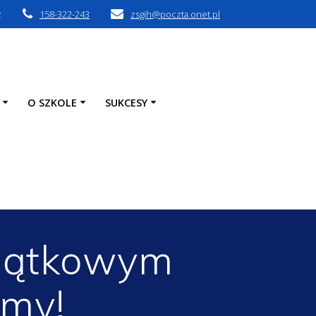
z
158-322-243
zsgih@poczta.onet.pl
O SZKOLE
SUKCESY
yjątkowym
amy!