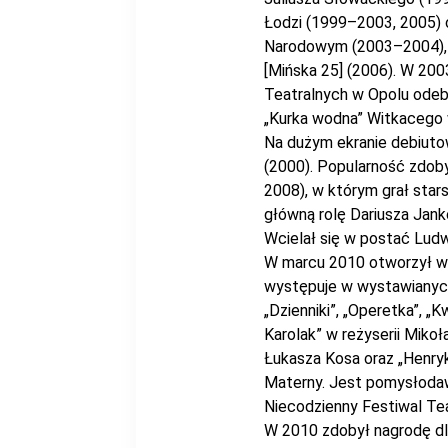
Łodzi (1999–2003, 2005) 
Narodowym (2003–2004), 
[Mińska 25] (2006). W 20
Teatralnych w Opolu odebr
„Kurka wodna” Witkacego
Na dużym ekranie debiuto
(2000). Popularność zdoby
2008), w którym grał sta
główną rolę Dariusza Jank
Wcielał się w postać Ludw
W marcu 2010 otworzył wł
występuje w wystawianych 
„Dzienniki”, „Operetka”, „
Karolak” w reżyserii Mikoł
Łukasza Kosa oraz „Henryk
Materny. Jest pomysłodaw
Niecodzienny Festiwal Tea
W 2010 zdobył nagrodę dla