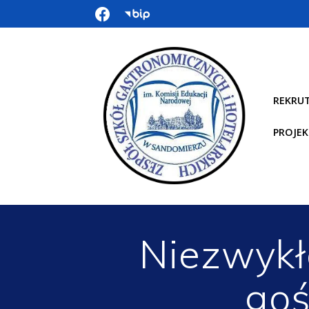
REKRU
PROJEK
Niezwykł
goś