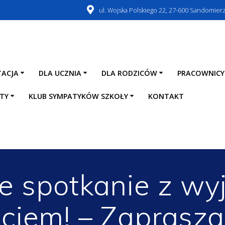
ul. Wojska Polskiego 22, 27-600 Sandomier
TACJA
DLA UCZNIA
DLA RODZICÓW
PRACOWNICY
TY
KLUB SYMPATYKÓW SZKOŁY
KONTAKT
e spotkanie z w
ciem! – Zaprasz