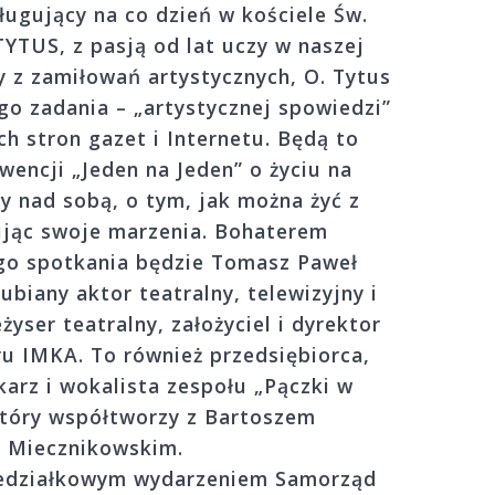
ługujący na co dzień w kościele Św.
TYTUS, z pasją od lat uczy w naszej
ny z zamiłowań artystycznych, O. Tytus
ego zadania – „artystycznej spowiedzi”
ch stron gazet i Internetu. Będą to
encji „Jeden na Jeden” o życiu na
y nad sobą, o tym, jak można żyć z
zując swoje marzenia. Bohaterem
go spotkania będzie Tomasz Paweł
lubiany aktor teatralny, telewizyjny i
eżyser teatralny, założyciel i dyrektor
ru IMKA. To również przedsiębiorca,
karz i wokalista zespołu „Pączki w
który współtworzy z Bartoszem
Miecznikowskim.
iedziałkowym wydarzeniem Samorząd