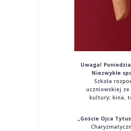
Uwaga! Poniedział
Niezwykłe sp
Szkoła rozpo
uczniowskiej ze
kultury; kina, 
„Goście Ojca Tyt
Charyzmatyczn