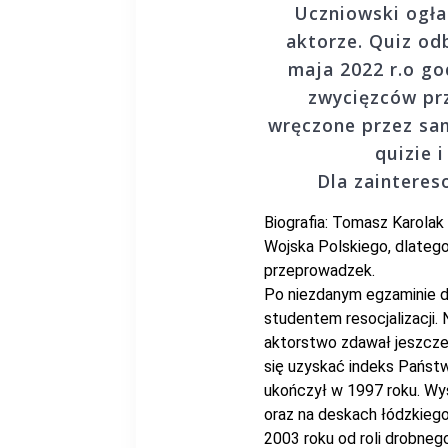
Uczniowski ogła
aktorze. Quiz odb
maja 2022 r.o go
zwycięzców pr
wręczone przez sa
quizie 
Dla zainteres
Biografia: Tomasz Karolak 
Wojska Polskiego, dlateg
przeprowadzek.
Po niezdanym egzaminie d
studentem resocjalizacji. 
aktorstwo zdawał jeszcze
się uzyskać indeks Państ
ukończył w 1997 roku. Wy
oraz na deskach łódzkieg
2003 roku od roli drobnego