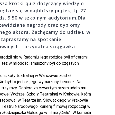
sza krótki quiz dotyczący wiedzy o
ędzie się w najbliższy piątek, tj. 27
dz. 9.50 w szkolnym audytorium.Dla
zewidziane nagrody oraz dyplomy
mego aktora. Zachęcamy do udziału w
i zapraszamy na spotkanie
owanych – przydatna ściągawka :
urodził się w Radomiu, jego rodzice byli oficerami
o też w młodości zmuszony był do częstych
o szkoły teatralnej w Warszawie został
Nie był to jednak jego wymarzony kierunek. Na
 trzy razy. Dopiero za czwartym razem udało mu
wowej Wyższej Szkoły Teatralnej w Krakowie, którą
stępował w Teatrze im. Słowackiego w Krakowie
o Teatru Narodowego. Karierę filmową rozpoczął w
 złodziejaszka Goldiego w filmie „Ciało”. W komedii