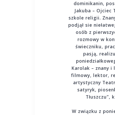
dominikanin, pos
Jakuba – Ojciec 
szkole religii. Zna
podjął sie niełatw
osób z pierwszy
rozmowy w konw
świeczniku, prac
pasją, reali
poniedziałkowe
Karolak – znany i 
filmowy, lektor, r
artystyczny Teat
satyryk, piosen
Tłuszczu”, 
W związku z pon