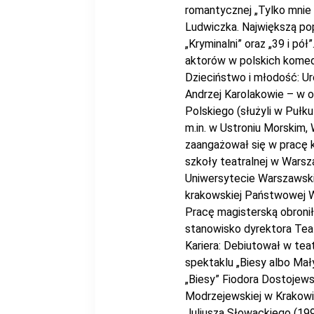
romantycznej „Tylko mnie 
Ludwiczka. Największą pop
„Kryminalni” oraz „39 i pó
aktorów w polskich komed
Dzieciństwo i młodość: Uro
Andrzej Karolakowie – w 
Polskiego (służyli w Pułk
m.in. w Ustroniu Morskim,
zaangażował się w pracę 
szkoły teatralnej w Warsza
Uniwersytecie Warszawski
krakowskiej Państwowej W
Pracę magisterską obroni
stanowisko dyrektora Te
Kariera: Debiutował w tea
spektaklu „Biesy albo Ma
„Biesy” Fiodora Dostojew
Modrzejewskiej w Krakowi
Juliusza Słowackiego (1