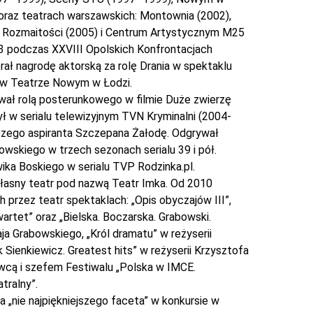
oraz teatrach warszawskich: Montownia (2002),
Rozmaitości (2005) i Centrum Artystycznym M25
03 podczas XXVIII Opolskich Konfrontacjach
ał nagrodę aktorską za rolę Drania w spektaklu
 w Teatrze Nowym w Łodzi.
wał rolą posterunkowego w filmie Duże zwierzę
ł w serialu telewizyjnym TVN Kryminalni (2004-
rszego aspiranta Szczepana Żałodę. Odgrywał
owskiego w trzech sezonach serialu 39 i pół.
ika Boskiego w serialu TVP Rodzinka.pl.
asny teatr pod nazwą Teatr Imka. Od 2010
przez teatr spektaklach: „Opis obyczajów III”,
Kwartet” oraz „Bielska. Boczarska. Grabowski.
aja Grabowskiego, „Król dramatu” w reżyserii
 Sienkiewicz. Greatest hits” w reżyserii Krzysztofa
cą i szefem Festiwalu „Polska w IMCE.
tralny”.
 „nie najpiękniejszego faceta” w konkursie w