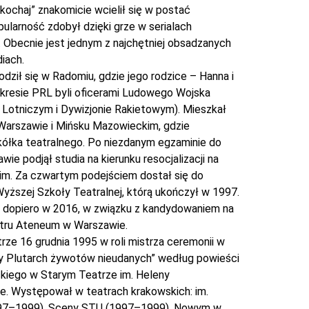
kochaj” znakomicie wcielił się w postać
ularność zdobył dzięki grze w serialach
ł”. Obecnie jest jednym z najchętniej obsadzanych
iach.
dził się w Radomiu, gdzie jego rodzice – Hanna i
okresie PRL byli oficerami Ludowego Wojska
u Lotniczym i Dywizjonie Rakietowym). Mieszkał
 Warszawie i Mińsku Mazowieckim, gdzie
kółka teatralnego. Po niezdanym egzaminie do
wie podjął studia na kierunku resocjalizacji na
m. Za czwartym podejściem dostał się do
yższej Szkoły Teatralnej, którą ukończył w 1997.
ł dopiero w 2016, w związku z kandydowaniem na
atru Ateneum w Warszawie.
trze 16 grudnia 1995 w roli mistrza ceremonii w
ły Plutarch żywotów nieudanych” według powieści
skiego w Starym Teatrze im. Heleny
e. Występował w teatrach krakowskich: im.
997–1999), Sceny STU (1997–1999), Nowym w