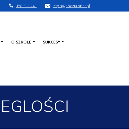
z
158-322-243
zsgih@poczta.onet.pl
O SZKOLE
SUKCESY
LEGLOŚCI