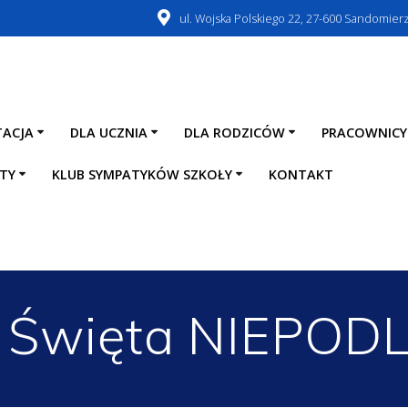
ul. Wojska Polskiego 22, 27-600 Sandomier
TACJA
DLA UCZNIA
DLA RODZICÓW
PRACOWNICY
TY
KLUB SYMPATYKÓW SZKOŁY
KONTAKT
 Święta NIEPOD