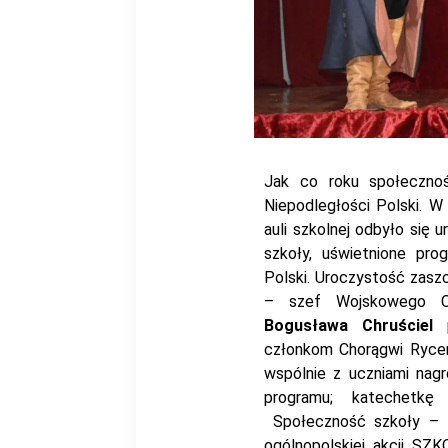
Jak co roku społeczno
Niepodległości Polski. W
auli szkolnej odbyło się 
szkoły, uświetnione pro
Polski. Uroczystość zasz
– szef Wojskowego C
Bogusława Chruściel
p
członkom Chorągwi Rycer
wspólnie z uczniami nag
programu; katechetk
Społeczność szkoły – n
ogólnopolskiej akcji SZ