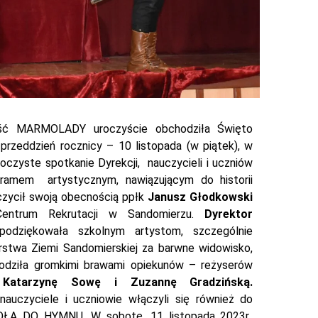
ść MARMOLADY uroczyście obchodziła Święto
 przeddzień rocznicy – 10 listopada (w piątek), w
uroczyste spotkanie Dyrekcji, nauczycieli i uczniów
gramem artystycznym, nawiązującym do historii
czycił swoją obecnością ppłk
Janusz Głodkowski
entrum Rekrutacji w Sandomierzu.
Dyrektor
odziękowała szkolnym artystom, szczególnie
stwa Ziemi Sandomierskiej za barwne widowisko,
rodziła gromkimi brawami opiekunów – reżyserów
ę
Katarzynę Sowę i Zuzannę Gradzińską.
auczyciele i uczniowie włączyli się również do
KOŁA DO HYMNU. W sobotę, 11 listopada 2023r.,