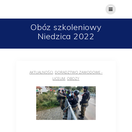
Obóz szkoleniowy
Niedzica 2022
AKTUALNOŚCI
,
DORADZTWO ZAWODOWE -
LICEUM
,
OBOZY