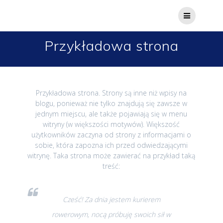
Przejdź
do
treści
Przykładowa strona
Przykładowa strona. Strony są inne niż wpisy na
blogu, ponieważ nie tylko znajdują się zawsze w
jednym miejscu, ale także pojawiają się w menu
witryny (w większości motywów). Większość
użytkowników zaczyna od strony z informacjami o
sobie, która zapozna ich przed odwiedzającymi
witrynę. Taka strona może zawierać na przykład taką
treść:
Cześć! Za dnia jestem kurierem
rowerowym, nocą próbuję swoich sił w