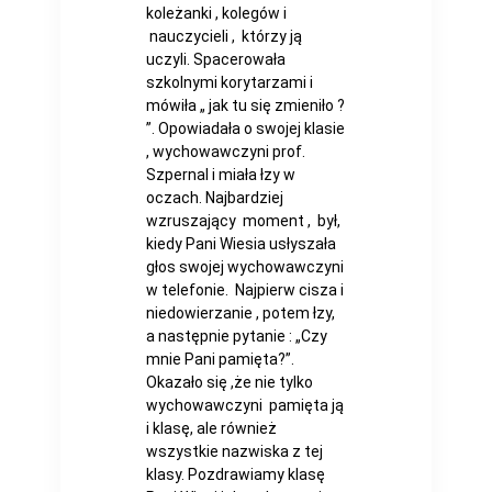
koleżanki , kolegów i
nauczycieli , którzy ją
uczyli. Spacerowała
szkolnymi korytarzami i
mówiła „ jak tu się zmieniło ?
”. Opowiadała o swojej klasie
, wychowawczyni prof.
Szpernal i miała łzy w
oczach. Najbardziej
wzruszający moment , był,
kiedy Pani Wiesia usłyszała
głos swojej wychowawczyni
w telefonie. Najpierw cisza i
niedowierzanie , potem łzy,
a następnie pytanie : „Czy
mnie Pani pamięta?”.
Okazało się ,że nie tylko
wychowawczyni pamięta ją
i klasę, ale również
wszystkie nazwiska z tej
klasy. Pozdrawiamy klasę