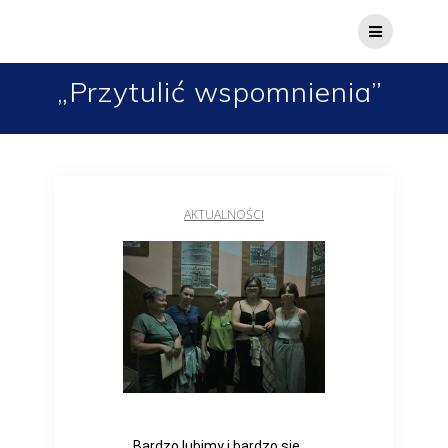
„Przytulić wspomnienia”
AKTUALNOŚCI
Bardzo lubimy i bardzo się