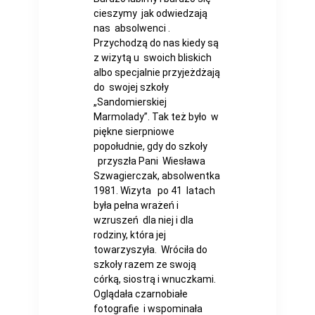
cieszymy jak odwiedzają
nas absolwenci .
Przychodzą do nas kiedy są
z wizytą u swoich bliskich
albo specjalnie przyjeżdżają
do swojej szkoły
„Sandomierskiej
Marmolady”. Tak też było w
piękne sierpniowe
popołudnie, gdy do szkoły
przyszła Pani Wiesława
Szwagierczak, absolwentka
1981. Wizyta po 41 latach
była pełna wrażeń i
wzruszeń dla niej i dla
rodziny, która jej
towarzyszyła. Wróciła do
szkoły razem ze swoją
córką, siostrą i wnuczkami.
Oglądała czarnobiałe
fotografie i wspominała