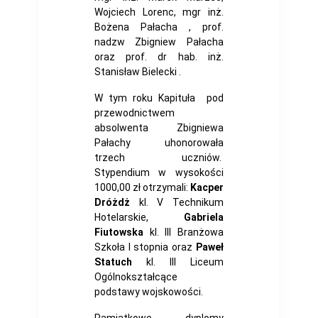
Wojciech Lorenc, mgr inż.
Bożena Pałacha , prof.
nadzw Zbigniew Pałacha
oraz prof. dr hab. inż.
Stanisław Bielecki .
W tym roku Kapituła pod
przewodnictwem
absolwenta Zbigniewa
Pałachy uhonorowała
trzech uczniów.
Stypendium w wysokości
1000,00 zł otrzymali:
Kacper
Dróżdż
kl. V Technikum
Hotelarskie,
Gabriela
Fiutowska
kl. III Branżowa
Szkoła I stopnia oraz
Paweł
Statuch
kl. III Liceum
Ogólnokształcące
podstawy wojskowości.