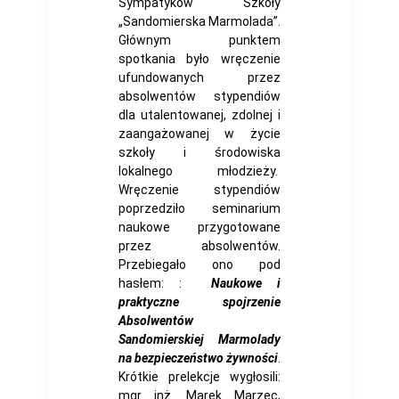
Sympatyków Szkoły
„Sandomierska Marmolada”.
Głównym punktem
spotkania było wręczenie
ufundowanych przez
absolwentów stypendiów
dla utalentowanej, zdolnej i
zaangażowanej w życie
szkoły i środowiska
lokalnego młodzieży.
Wręczenie stypendiów
poprzedziło seminarium
naukowe przygotowane
przez absolwentów.
Przebiegało ono pod
hasłem: :
Naukowe i
praktyczne spojrzenie
Absolwentów
Sandomierskiej Marmolady
na bezpieczeństwo żywności
.
Krótkie prelekcje wygłosili:
mgr inż. Marek Marzec,