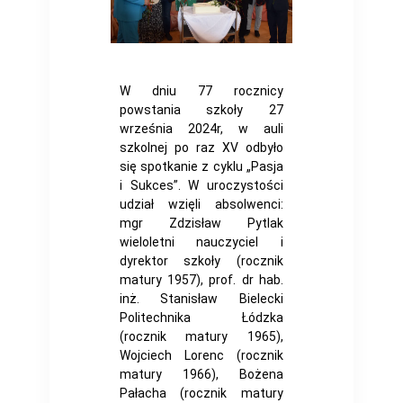
W dniu 77 rocznicy
powstania szkoły 27
września 2024r, w auli
szkolnej po raz XV odbyło
się spotkanie z cyklu „Pasja
i Sukces”. W uroczystości
udział wzięli absolwenci:
mgr Zdzisław Pytlak
wieloletni nauczyciel i
dyrektor szkoły (rocznik
matury 1957), prof. dr hab.
inż. Stanisław Bielecki
Politechnika Łódzka
(rocznik matury 1965),
Wojciech Lorenc (rocznik
matury 1966), Bożena
Pałacha (rocznik matury