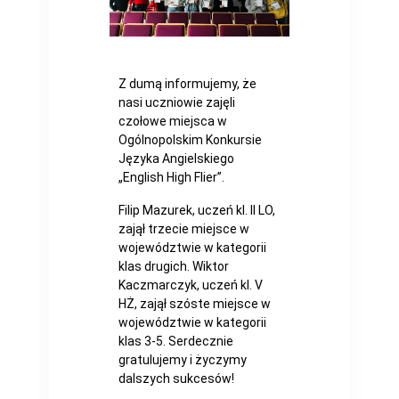
Z dumą informujemy, że
nasi uczniowie zajęli
czołowe miejsca w
Ogólnopolskim Konkursie
Języka Angielskiego
„English High Flier”.
Filip Mazurek, uczeń kl. II LO,
zajął trzecie miejsce w
województwie w kategorii
klas drugich. Wiktor
Kaczmarczyk, uczeń kl. V
HŻ, zajął szóste miejsce w
województwie w kategorii
klas 3-5. Serdecznie
gratulujemy i życzymy
dalszych sukcesów!