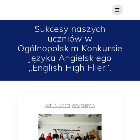
Sukcesy naszych
uczniów w
Ogólnopolskim Konkursie
Języka Angielskiego
„English High Flier”.
AKTUALNOŚCI
,
OSIĄGNIĘCIA