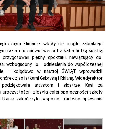
iątecznym klimacie szkoły nie mogło zabraknąć
tym razem uczniowie wespół z katechetką siostrą
 przygotowali piękny spektakl, nawiązujący do
usa, wzbogacony o odniesienia do współczesnej
znie – kolędowo w nastrój ŚWIĄT wprowadził
chórek z solistkami Gabrysią i Rhianą. Wicedyrektor
 podziękowała artystom i siostrze Kasi za
 uroczystości i złożyła całej społeczności szkoły
potkanie zakończyło wspólne radosne śpiewanie