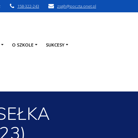
z
158-322-243
zsgih@poczta.onet.pl
O SZKOLE
SUKCESY
ASEŁKA
23)