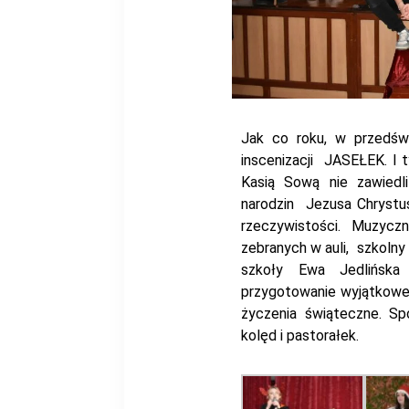
Jak co roku, w przedśw
inscenizacji JASEŁEK. I 
Kasią Sową nie zawiedli
narodzin Jezusa Chryst
rzeczywistości. Muzyc
zebranych w auli, szkolny 
szkoły Ewa Jedlińska
przygotowanie wyjątkowej
życzenia świąteczne. S
kolęd i pastorałek.