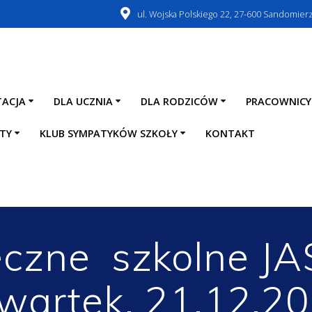
ul. Wojska Polskiego 22, 27-600 Sandomier
TACJA
DLA UCZNIA
DLA RODZICÓW
PRACOWNICY
TY
KLUB SYMPATYKÓW SZKOŁY
KONTAKT
eczne szkolne J
zwartek, 21.12.20