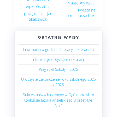
Next
wpisu
Previous
Ostatnie
post:
Kwesta na
post:
pożegnanie – Jan
cmentarzach
Skałczyński
OSTATNIE WPISY
Informacja o godzinach pracy sekretariatu
Informacje dotyczące rekrutacji
Przyjaciel Szkoły – 2026
Uroczyste zakończenie roku szkolnego 2025
/ 2026
Sukces naszych uczniów w Ogólnopolskim
Konkursie Języka Angielskiego „Forget-Me-
Not”