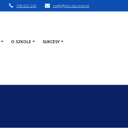
z
158-322-243
zsgih@poczta.onet.pl
O SZKOLE
SUKCESY
u