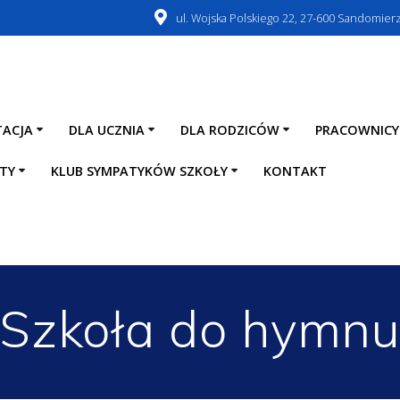
ul. Wojska Polskiego 22, 27-600 Sandomier
TACJA
DLA UCZNIA
DLA RODZICÓW
PRACOWNICY
TY
KLUB SYMPATYKÓW SZKOŁY
KONTAKT
Szkoła do hymn