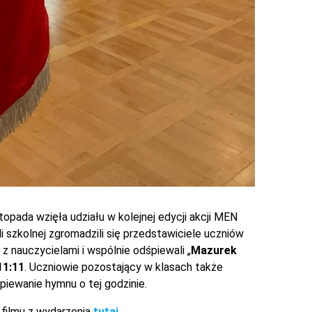
topada wzięła udziału w kolejnej edycji akcji MEN
li szkolnej zgromadzili się przedstawiciele uczniów
z nauczycielami i wspólnie odśpiewali „
Mazurek
11:11
. Uczniowie pozostający w klasach także
piewanie hymnu o tej godzinie.
 filmu z wydarzenia
tutaj