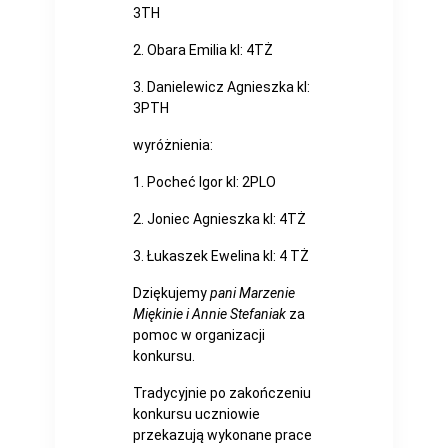
3TH
2. Obara Emilia kl: 4TŻ
3. Danielewicz Agnieszka kl:
3PTH
wyróżnienia:
1. Pocheć Igor kl: 2PLO
2. Joniec Agnieszka kl: 4TŻ
3. Łukaszek Ewelina kl: 4 TŻ
Dziękujemy
pani Marzenie
Miękinie i Annie Stefaniak
za
pomoc w organizacji
konkursu.
Tradycyjnie po zakończeniu
konkursu uczniowie
przekazują wykonane prace