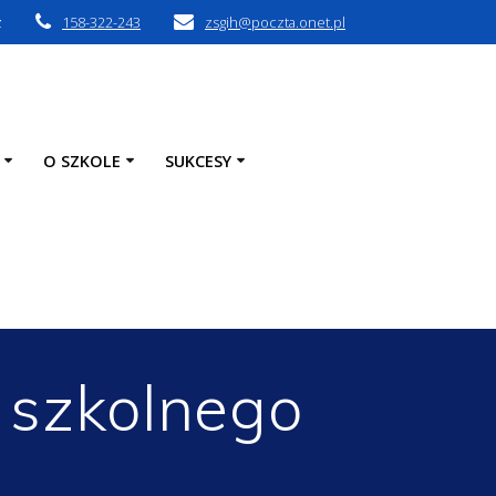
z
158-322-243
zsgih@poczta.onet.pl
O SZKOLE
SUKCESY
 szkolnego