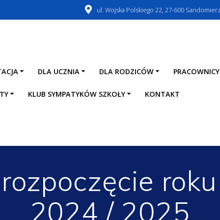
ul. Wojska Polskiego 22, 27-600 Sandomier
TACJA
DLA UCZNIA
DLA RODZICÓW
PRACOWNICY
TY
KLUB SYMPATYKÓW SZKOŁY
KONTAKT
 rozpoczęcie roku
2024 / 2025