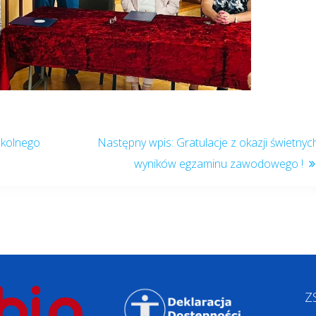
zkolnego
Gratulacje z okazji świetnyc
wyników egzaminu zawodowego !