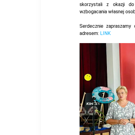
skorzystali z okazji d
wzbogacania własnej oso
Serdecznie zapraszamy d
adresem:
LINK