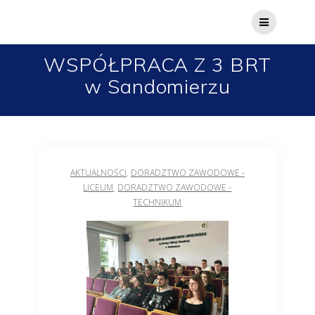
WSPÓŁPRACA Z 3 BRT
w Sandomierzu
AKTUALNOŚCI
,
DORADZTWO ZAWODOWE -
LICEUM
,
DORADZTWO ZAWODOWE -
TECHNIKUM