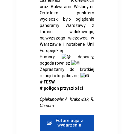
Łazienkach Królewskich
oraz Bulwarami Wiślanymi.
Ostatnim punktem
wycieczki było oglądanie
panoramy Warszawy z
tarasu widokowego,
najwyższego wieżowca w
Warszawie i notabene Unii
Europejskiej.
Humory
dopisały,
pogoda również
Zapraszamy do krótkiej
relacji fotograficznej
# FESW
# poligon przyszłości
Opiekunowie: A. Krakowiak, R.
Chmura
Fotorelacja z
wydarzenia