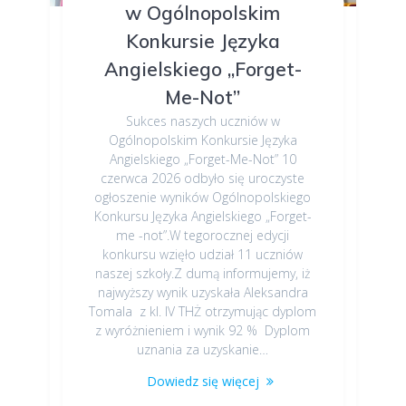
w Ogólnopolskim
Konkursie Języka
Angielskiego „Forget-
Me-Not”
Sukces naszych uczniów w
Ogólnopolskim Konkursie Języka
Angielskiego „Forget-Me-Not” 10
czerwca 2026 odbyło się uroczyste
ogłoszenie wyników Ogólnopolskiego
Konkursu Języka Angielskiego „Forget-
me -not”.W tegorocznej edycji
konkursu wzięło udział 11 uczniów
naszej szkoły.Z dumą informujemy, iż
najwyższy wynik uzyskała Aleksandra
Tomala z kl. IV THŻ otrzymując dyplom
z wyróżnieniem i wynik 92 % Dyplom
uznania za uzyskanie…
Dowiedz się więcej