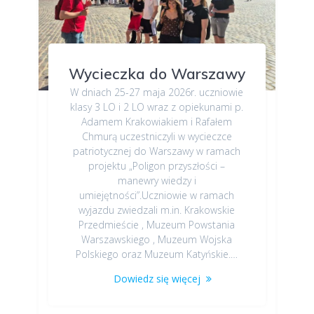
Wycieczka do Warszawy
W dniach 25-27 maja 2026r. uczniowie
klasy 3 LO i 2 LO wraz z opiekunami p.
Adamem Krakowiakiem i Rafałem
Chmurą uczestniczyli w wycieczce
patriotycznej do Warszawy w ramach
projektu „Poligon przyszłości –
manewry wiedzy i
umiejętności”.Uczniowie w ramach
wyjazdu zwiedzali m.in. Krakowskie
Przedmieście , Muzeum Powstania
Warszawskiego , Muzeum Wojska
Polskiego oraz Muzeum Katyńskie.…
Dowiedz się więcej