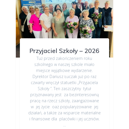
Przyjaciel Szkoły – 2026
Tuż przed zakończeniem roku
szkolnego w naszej szkole miało
miejsce wyjątkowe wydarzenie.
Dyrektor Dariusz Łuczak już po raz
czwarty wręczył statuetki „Przyjaciela
Szkoły ”. Ten zaszczytny tytuł
przyznawany jest za bezinteresowną
pracę na rzecz szkoły, zaangażowane
w jej życie oaz popularyzowanie jej
działań, a także za wsparcie materialne
i finansowe dla placówki i jej uczniów.
…