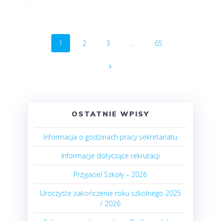
Nawigacja
Strona
1
Strona
2
Strona
3
…
Strona
65
po
wpisach
OSTATNIE WPISY
Informacja o godzinach pracy sekretariatu
Informacje dotyczące rekrutacji
Przyjaciel Szkoły – 2026
Uroczyste zakończenie roku szkolnego 2025
/ 2026