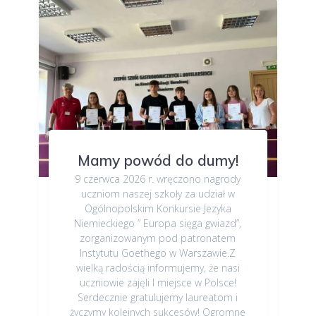
Mamy powód do dumy!
9 czerwca 2026 r. wręczono nagrody
uczniom naszej szkoły za udział w
Ogólnopolskim Konkursie Jezyka
Niemieckiego ” Europa sięga gwiazd”,
zorganizowanym pod patronatem
Instytutu Goethego w Warszawie.Z
wielką radością informujemy, że nasi
uczniowie zajęli I miejsce w Polsce!
Serdecznie gratulujemy laureatom i
życzymy kolejnych sukcesów! Ogromne