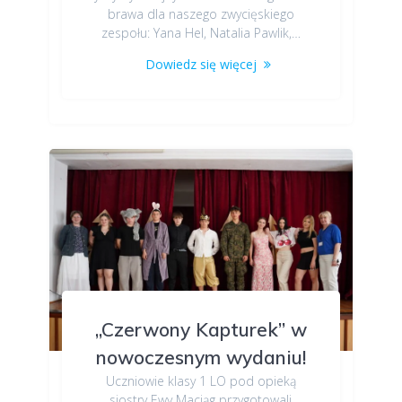
brawa dla naszego zwycięskiego
zespołu: Yana Hel, Natalia Pawlik,…
Dowiedz się więcej
„Czerwony Kapturek” w
nowoczesnym wydaniu!
Uczniowie klasy 1 LO pod opieką
siostry Ewy Maciąg przygotowali