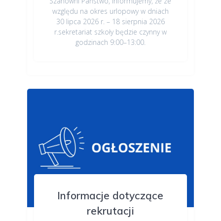
Szanowni Państwo, informujemy, że ze
względu na okres urlopowy w dniach
30 lipca 2026 r. – 18 sierpnia 2026
r.sekretariat szkoły będzie czynny w
godzinach 9:00–13:00.
Informacje dotyczące
rekrutacji