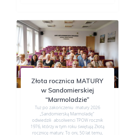
Złota rocznica MATURY
w Sandomierskiej
“Marmoladzie”
Tuż po zakończeniu matury 2026
„Sandomierską Marmoladę”
odwiedzili absolwenci TPOW rocznik
1976, którzy w tym roku świętują Złotą
rocznicę matury. To oni, 50 lat temu,