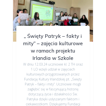
„ Święty Patryk – fakty i
mity” – zajęcia kulturowe
w ramach projektu
Irlandia w Szkole
W dniu 12.03.24 uczniowie kl. 2 TH oraz
1 LO wzięli udział w zajęciach
kulturowych przygotowanych przez
Fundację Kultury Irlandzkiej pt. „Święty
Patryk – fakty i mity”. Uczniowie mogli
zagłębić się w fascynującą historię
dotyczącą życia i działalności Św.
Patryka dzięki usłyszanym faktom i
ciekawostkom. Dziękujemy Fundacji