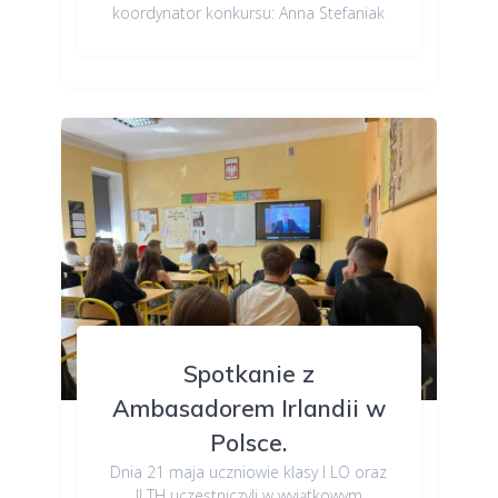
koordynator konkursu: Anna Stefaniak
Spotkanie z
Ambasadorem Irlandii w
Polsce.
Dnia 21 maja uczniowie klasy I LO oraz
II TH uczestniczyli w wyjątkowym