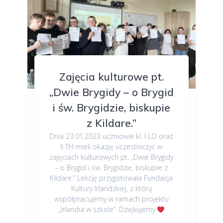
Zajęcia kulturowe pt.
„Dwie Brygidy – o Brygid
i św. Brygidzie, biskupie
z Kildare.”
Dnia 23.01.2023 uczniowie kl. I LO oraz
II TH mieli okazję uczestniczyć w
zajęciach kulturowych pt. „Dwie Brygidy
– o Brygid i św. Brygidzie, biskupie z
Kildare.” Lekcję przygotowała Fundacja
Kultury Irlandzkiej, z którą
współpracujemy w ramach projektu
„Irlandia w szkole”. Dziękujemy