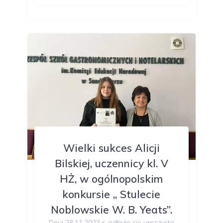
Wielki sukces Alicji
Bilskiej, uczennicy kl. V
HŻ, w ogólnopolskim
konkursie „ Stulecie
Noblowskie W. B. Yeats”.
Dnia 28.11.2023 r. odbyło się uroczyste