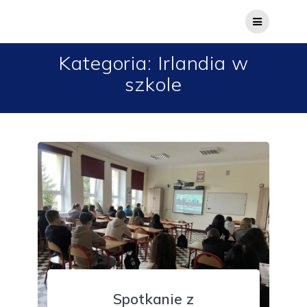
Przejdź
do
treści
Kategoria:
Irlandia w
szkole
Spotkanie z