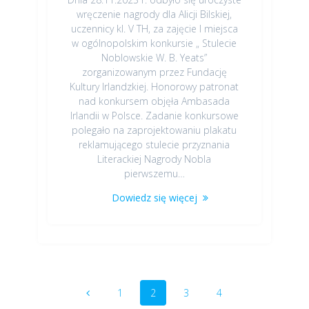
wręczenie nagrody dla Alicji Bilskiej,
uczennicy kl. V TH, za zajęcie I miejsca
w ogólnopolskim konkursie „ Stulecie
Noblowskie W. B. Yeats”
zorganizowanym przez Fundację
Kultury Irlandzkiej. Honorowy patronat
nad konkursem objęła Ambasada
Irlandii w Polsce. Zadanie konkursowe
polegało na zaprojektowaniu plakatu
reklamującego stulecie przyznania
Literackiej Nagrody Nobla
pierwszemu…
Dowiedz się więcej
Nawigacja
Strona
1
Strona
2
Strona
3
Strona
4
po