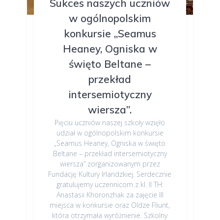
Sukces naszych uczniów
w ogólnopolskim
konkursie „Seamus
Heaney, Ogniska w
święto Beltane –
przekład
intersemiotyczny
wiersza”.
Pięciu uczniów naszej szkoły wzięło
udział w ogólnopolskim konkursie
„Seamus Heaney, Ogniska w święto
Beltane – przekład intersemiotyczny
wiersza” zorganizowanym przez
Fundację Kultury Irlandzkiej. Serdecznie
gratulujemy uczennicom z kl. II TH:
Anastasii Khoronzhak za zajęcie III
miejsca w konkursie oraz Oldze Fliunt,
która otrzymała wyróżnienie. Szkolny