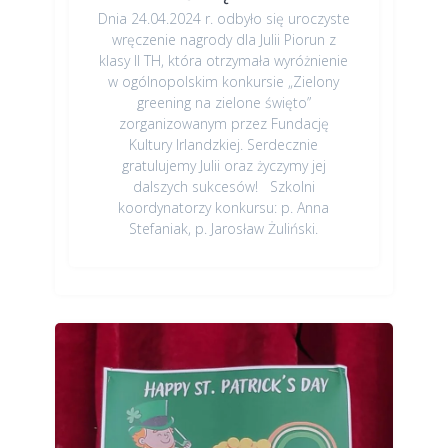
Dnia 24.04.2024 r. odbyło się uroczyste
wręczenie nagrody dla Julii Piorun z
klasy II TH, która otrzymała wyróżnienie
w ogólnopolskim konkursie „Zielony
greening na zielone święto”
zorganizowanym przez Fundację
Kultury Irlandzkiej. Serdecznie
gratulujemy Julii oraz życzymy jej
dalszych sukcesów! Szkolni
koordynatorzy konkursu: p. Anna
Stefaniak, p. Jarosław Żuliński.