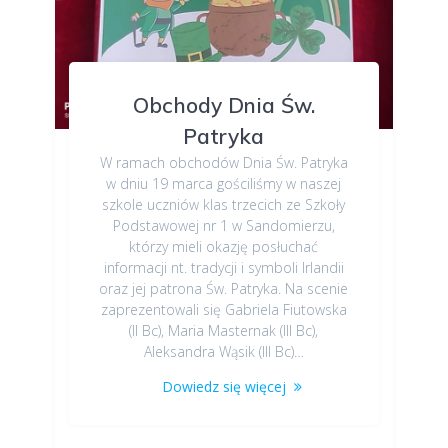
Obchody Dnia Św.
Patryka
W ramach obchodów Dnia Św. Patryka
w dniu 19 marca gościliśmy w naszej
szkole uczniów klas trzecich ze Szkoły
Podstawowej nr 1 w Sandomierzu,
którzy mieli okazję posłuchać
informacji nt. tradycji i symboli Irlandii
oraz jej patrona Św. Patryka. Na scenie
zaprezentowali się Gabriela Fiutowska
(II Bc), Maria Masternak (III Bc),
Aleksandra Wąsik (III Bc)…
Dowiedz się więcej