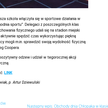
asza szkoła włączyła się w sportowe działania w
odnia sportu”. Delegaci z poszczególnych klas
howania fizycznego udali się na stadion miejski
aktywnie spędzić czas wykorzystując piękną
cy mogli m.in. sprawdzić swoją wydolność fizyczną
eg Coopera.
ozytywny odzew i udział w tegorocznej akcji
yczną
ęć:
LINK
ak, p. Artur Dziewulski
tów
Obchody dnia Chłopaka w klasi