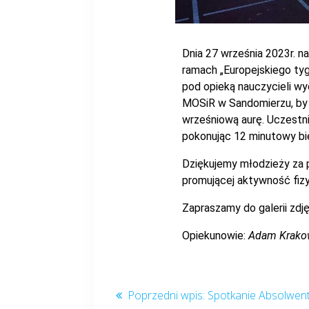
Dnia 27 września 2023r. n
ramach „Europejskiego tyg
pod opieką nauczycieli wyc
MOSiR w Sandomierzu, by 
wrześniową aurę. Uczestni
pokonując 12 minutowy bi
Dziękujemy młodzieży za p
promującej aktywność fiz
Zapraszamy do galerii zdj
Opiekunowie:
Adam Krakowi
Spotkanie Absolwen