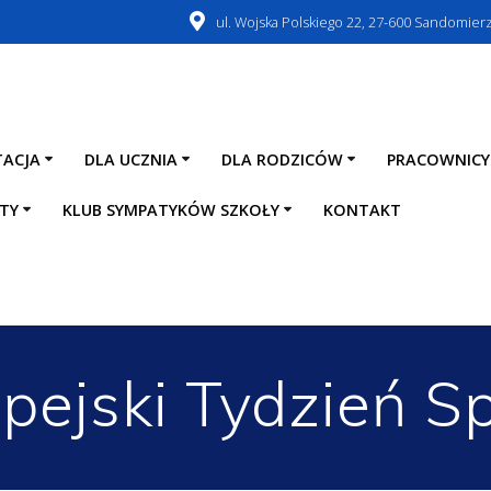
ul. Wojska Polskiego 22, 27-600 Sandomier
TACJA
DLA UCZNIA
DLA RODZICÓW
PRACOWNICY
TY
KLUB SYMPATYKÓW SZKOŁY
KONTAKT
pejski Tydzień S