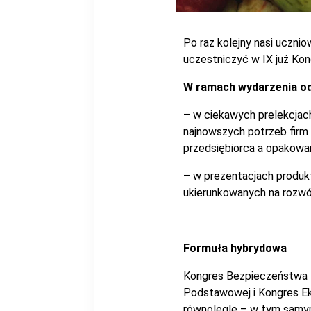
Po raz kolejny nasi ucznio
uczestniczyć w IX już Ko
W ramach wydarzenia odb
– w ciekawych prelekcjac
najnowszych potrzeb firm w
przedsiębiorca a opakowan
– w prezentacjach produkt
ukierunkowanych na rozwó
Formuła hybrydowa
Kongres Bezpieczeństwa Ż
Podstawowej i Kongres E
równolegle – w tym samym