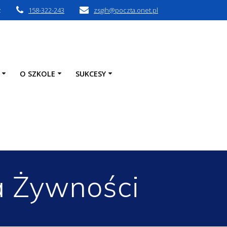
z
158-322-243
zsgih@poczta.onet.pl
O SZKOLE
SUKCESY
a Żywności