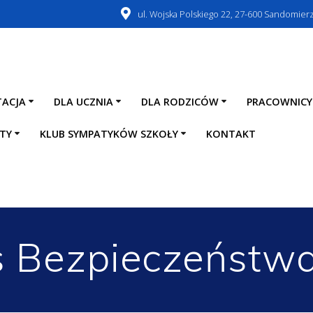
ul. Wojska Polskiego 22, 27-600 Sandomier
TACJA
DLA UCZNIA
DLA RODZICÓW
PRACOWNICY
TY
KLUB SYMPATYKÓW SZKOŁY
KONTAKT
s Bezpieczeństw