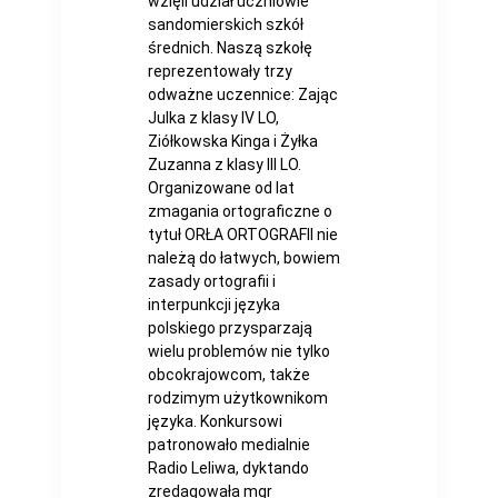
wzięli udział uczniowie
sandomierskich szkół
średnich. Naszą szkołę
reprezentowały trzy
odważne uczennice: Zając
Julka z klasy IV LO,
Ziółkowska Kinga i Żyłka
Zuzanna z klasy III LO.
Organizowane od lat
zmagania ortograficzne o
tytuł ORŁA ORTOGRAFII nie
należą do łatwych, bowiem
zasady ortografii i
interpunkcji języka
polskiego przysparzają
wielu problemów nie tylko
obcokrajowcom, także
rodzimym użytkownikom
języka. Konkursowi
patronowało medialnie
Radio Leliwa, dyktando
zredagowała mgr