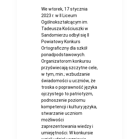
We wtorek, 17 stycznia
2023 r. w II Liceum
Ogólnokształcącym im.
Tadeusza Kościuszki w
Sandomierzu odbył się II
Powiatowy Konkurs
Ortograficzny dla szkół
ponadpodstawowych.
Organizatorom konkursu
przyświecają szczytne cele,
w tym, min.; wzbudzanie
świadomości u uczniów, że
troska o poprawność języka
ojczystego to patriotyzm,
podnoszenie poziomu
kompetencji i kultury języka,
stwarzanie uczniom
możliwości
zaprezentowania wiedzy i
umiejętności. W konkursie