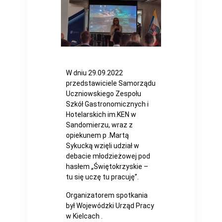
W dniu 29.09.2022
przedstawiciele Samorządu
Uczniowskiego Zespołu
Szkół Gastronomicznych i
Hotelarskich im.KEN w
Sandomierzu, wraz z
opiekunem p .Martą
Sykucką wzięli udział w
debacie młodzieżowej pod
hasłem „Świętokrzyskie –
tu się uczę tu pracuję”.
Organizatorem spotkania
był Wojewódzki Urząd Pracy
w Kielcach .