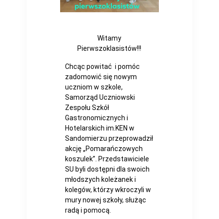
Witamy
Pierwszoklasistów!!!
Chcąc powitać i pomóc
zadomowić się nowym
uczniom w szkole,
Samorząd Uczniowski
Zespołu Szkół
Gastronomicznych i
Hotelarskich im.KEN w
Sandomierzu przeprowadził
akcję „Pomarańczowych
koszulek”. Przedstawiciele
SU byli dostępni dla swoich
młodszych koleżanek i
kolegów, którzy wkroczyli w
mury nowej szkoły, służąc
radą i pomocą.