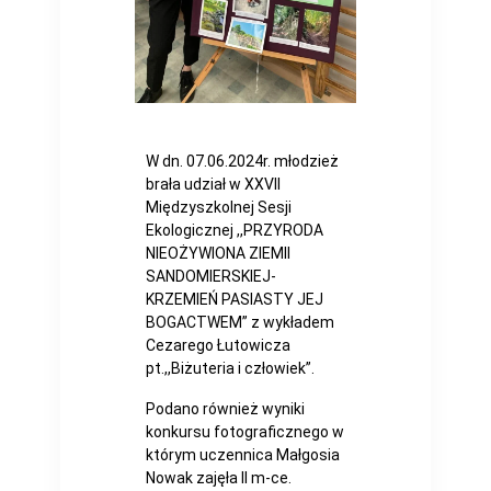
W dn. 07.06.2024r. młodzież
brała udział w XXVII
Międzyszkolnej Sesji
Ekologicznej ,,PRZYRODA
NIEOŻYWIONA ZIEMII
SANDOMIERSKIEJ-
KRZEMIEŃ PASIASTY JEJ
BOGACTWEM” z wykładem
Cezarego Łutowicza
pt.,,Biżuteria i człowiek”.
Podano również wyniki
konkursu fotograficznego w
którym uczennica Małgosia
Nowak zajęła II m-ce.