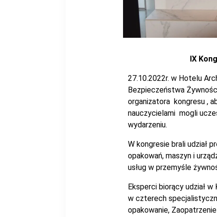
IX Kon
27.10.2022r. w Hotelu Ar
Bezpieczeństwa Żywności.
organizatora kongresu , a
nauczycielami mogli ucze
wydarzeniu.
W kongresie brali udział 
opakowań, maszyn i urządz
usług w przemyśle żywno
Eksperci biorący udział 
w czterech specjalistyczn
opakowanie, Zaopatrzenie 