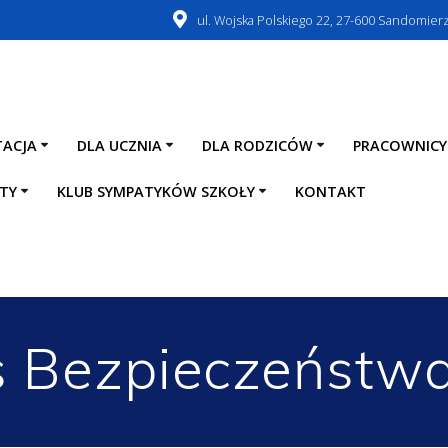
ul. Wojska Polskiego 22, 27-600 Sandomier
TACJA
DLA UCZNIA
DLA RODZICÓW
PRACOWNICY
TY
KLUB SYMPATYKÓW SZKOŁY
KONTAKT
s Bezpieczeństw