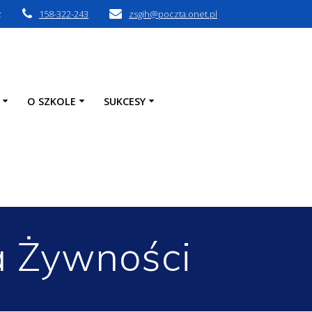
z
158-322-243
zsgih@poczta.onet.pl
O SZKOLE
SUKCESY
a Żywności