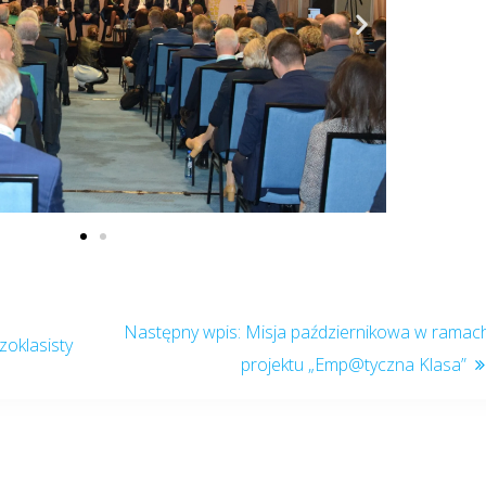
Misja październikowa w ramac
zoklasisty
projektu „Emp@tyczna Klasa”