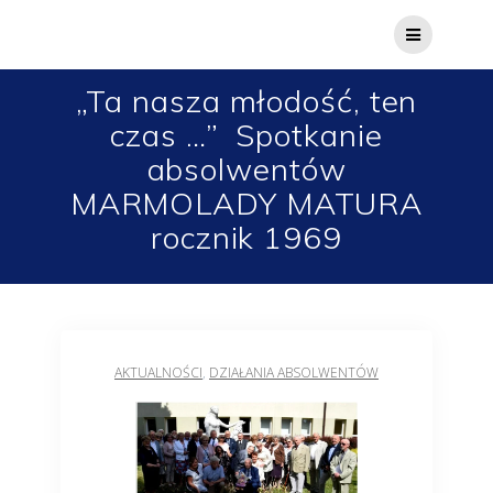
„Ta nasza młodość, ten
czas …” Spotkanie
absolwentów
MARMOLADY MATURA
rocznik 1969
AKTUALNOŚCI
,
DZIAŁANIA ABSOLWENTÓW