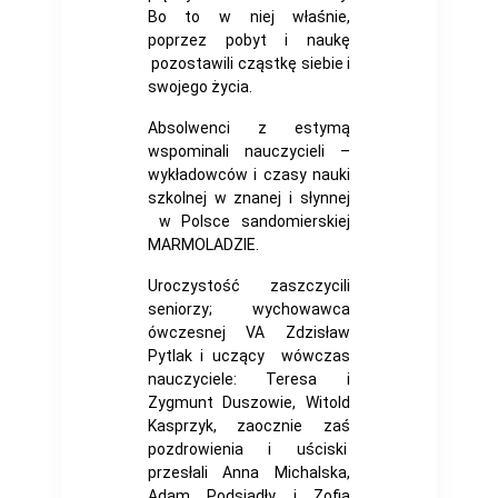
Bo to w niej właśnie,
poprzez pobyt i naukę
pozostawili cząstkę siebie i
swojego życia.
Absolwenci z estymą
wspominali nauczycieli –
wykładowców i czasy nauki
szkolnej w znanej i słynnej
w Polsce sandomierskiej
MARMOLADZIE.
Uroczystość zaszczycili
seniorzy; wychowawca
ówczesnej VA Zdzisław
Pytlak i uczący wówczas
nauczyciele: Teresa i
Zygmunt Duszowie, Witold
Kasprzyk, zaocznie zaś
pozdrowienia i uściski
przesłali Anna Michalska,
Adam Podsiadły i Zofia